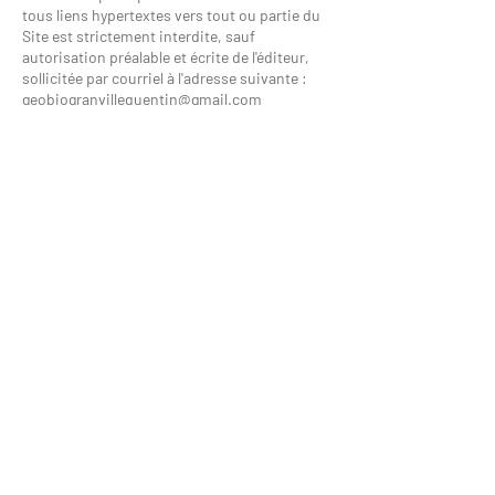
tous liens hypertextes vers tout ou partie du
Site est strictement interdite, sauf
autorisation préalable et écrite de l'éditeur,
sollicitée par courriel à l'adresse suivante :
geobiogranvillequentin@gmail.com
Granville Quentin est libre de refuser cette
autorisation sans avoir à justifier de quelque
manière que ce soit sa décision. Dans le cas
où l'éditeur accorderait son autorisation,
celle-ci n'est dans tous les cas que temporaire
et pourra être retirée à tout moment, sans
obligation de justification à la charge de
l'éditeur.
Dans tous les cas, tout lien devra être retiré
sur simple demande de l'éditeur.
Toute information accessible via un lien vers
d'autres sites n'est pas sous le contrôle de
l'Editeur qui décline toute responsabilité
quant à leur contenu.
Article 11 - Cookies
Afin de faciliter l’accès au Service, la Société