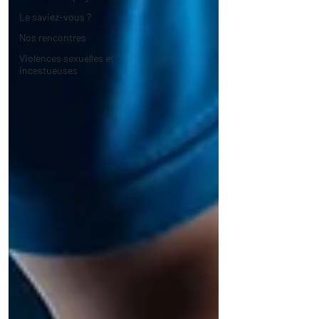
Le saviez-vous ?
Nos rencontres
Violences sexuelles et
incestueuses